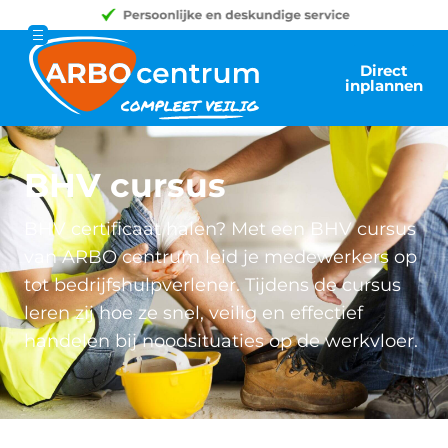
Direct
inplannen
BHV cursus
BHV certificaat halen? Met een BHV cursus
van ARBO centrum leid je medewerkers op
tot bedrijfshulpverlener. Tijdens de cursus
leren zij hoe ze snel, veilig en effectief
handelen bij noodsituaties op de werkvloer.