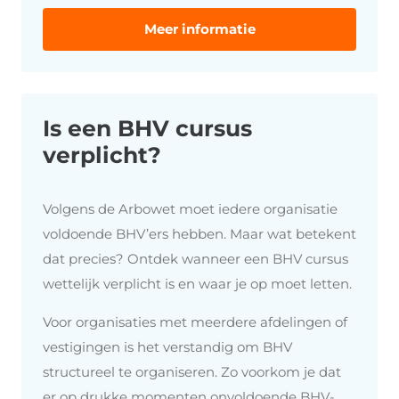
Meer informatie
Is een BHV cursus
verplicht?
Volgens
de
Arbowet
moet
iedere
organisatie
voldoende
BHV’ers
hebben.
Maar
wat
betekent
dat
precies?
Ontdek
wanneer
een
BHV
cursus
wettelijk
verplicht
is
en
waar
je
op
moet
letten.
Voor organisaties met meerdere afdelingen of
vestigingen is het verstandig om BHV
structureel te organiseren. Zo voorkom je dat
er op drukke momenten onvoldoende BHV-