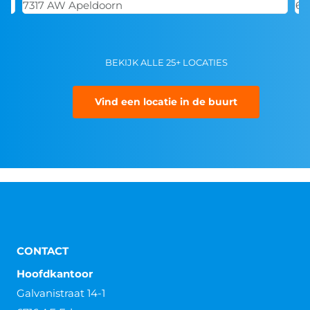
7317 AW Apeldoorn
68
BEKIJK ALLE 25+ LOCATIES
Vind een locatie in de buurt
CONTACT
Hoofdkantoor
Galvanistraat 14-1