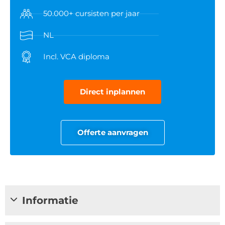
50.000+ cursisten per jaar
NL
Incl. VCA diploma
Direct inplannen
Offerte aanvragen
Informatie