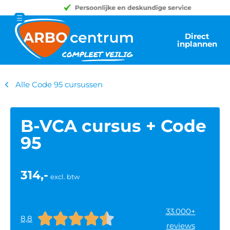
Direct
inplannen
Alle Code 95 cursussen
B-VCA cursus + Code
95
314,-
excl. btw
33.000+





8,8
reviews