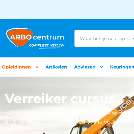
Opleidingen
Artikelen
Adviezen
Keuringe
Verreiker cursus
Wil je een verreiker certificaat halen? Met de
met de starre verreiker. De cursus is bedoeld v