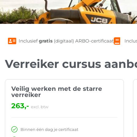
Inclusief
gratis
(digitaal) ARBO-certificaat
Inclu
Verreiker cursus aanb
Veilig werken met de starre
verreiker
263,-
excl. btw
Binnen één dag je certificaat