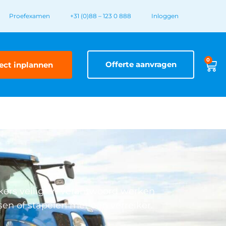
Proefexamen
+31 (0)88 – 123 0 888
Inloggen
0
Offerte aanvragen
ect inplannen
kers veilig en verantwoord werken
sen of stapelen met een verreiker.