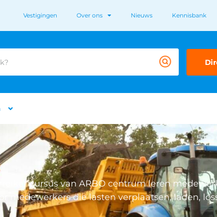
Vestigingen
Over ons
Nieuws
Kennisbank
Dir
n
 verreiker cursus van ARBO centrum leren medewer
oor medewerkers die lasten verplaatsen, laden, los