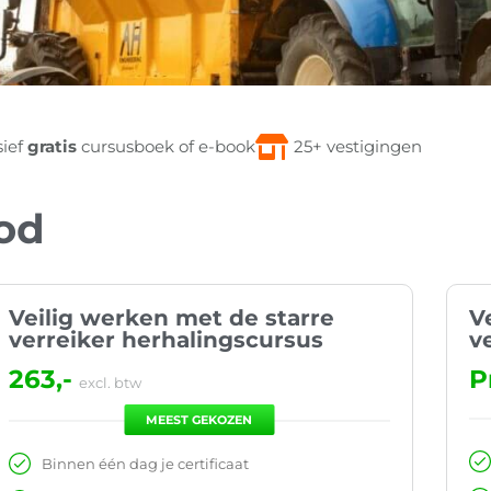
sief
gratis
cursusboek of e-book
25+ vestigingen
od
Veilig werken met de starre
V
verreiker herhalingscursus
v
263,-
P
excl. btw
MEEST GEKOZEN
Binnen één dag je certificaat