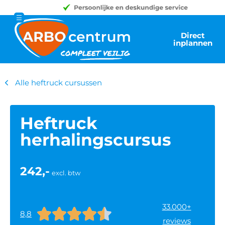
Direct
inplannen
Alle heftruck cursussen
Heftruck
herhalingscursus
242,-
excl. btw
33.000+





8,8
reviews