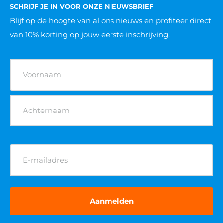
SCHRIJF JE IN VOOR ONZE NIEUWSBRIEF
Blijf op de hoogte van al ons nieuws
en profiteer direct
van 10% korting op jouw eerste inschrijving.
Naam
(Vereist)
E-
mailadres
(Vereist)