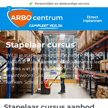
Direct
inplannen
Stapelaar cursus
Wil jij je stapelaar certificaat halen? Met de
stapelaar cursussen van ARBO centrum leer
je alles wat je moet weten om veilig en
verantwoord met de stapelaar te kunnen
werken. Schrijf je direct in!
Stapelaar cursus aanbod