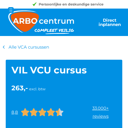
Direct
inplannen
Alle VCA cursussen
VIL VCU cursus
263,-
excl. btw
33.000+





8,8
reviews