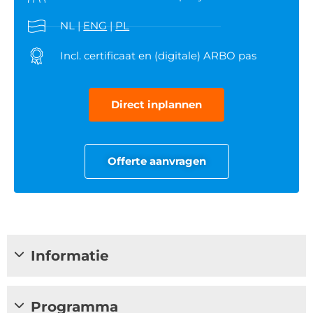
NL |
ENG
|
PL
Incl. certificaat en (digitale) ARBO pas
Direct inplannen
Offerte aanvragen
Informatie
Programma