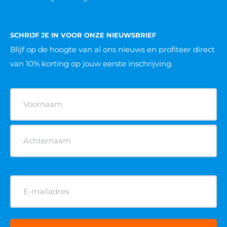
SCHRIJF JE IN VOOR ONZE NIEUWSBRIEF
Blijf op de hoogte van al ons nieuws
en profiteer direct
van 10% korting op jouw eerste inschrijving.
Naam
(Vereist)
E-
mailadres
(Vereist)