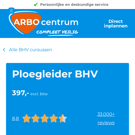
Direct
inplannen
Alle BHV cursussen
Ploegleider BHV
397,-
excl. btw
33.000+





8,8
reviews