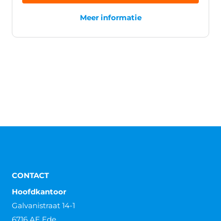
Meer informatie
CONTACT
Hoofdkantoor
Galvanistraat 14-1
6716 AE Ede