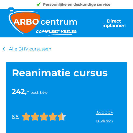
Direct
inplannen
Alle BHV cursussen
Reanimatie cursus
242,-
excl. btw
33.000+





8,8
reviews