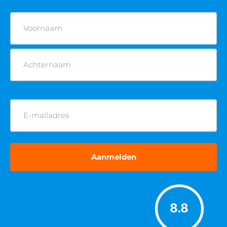
Naam
(Vereist)
E-
mailadres
(Vereist)
8.8