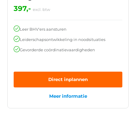
397,-
excl. btw
Leer BHV'ers aansturen
Leiderschapsontwikkeling in noodsituaties
Gevorderde coördinatievaardigheden
Direct inplannen
Meer informatie