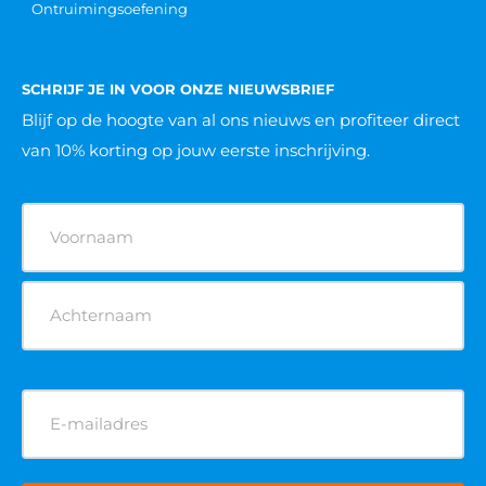
Ontruimingsoefening
SCHRIJF JE IN VOOR ONZE NIEUWSBRIEF
Blijf op de hoogte van al ons nieuws
en profiteer direct
van 10% korting op jouw eerste inschrijving.
Naam
(Vereist)
E-
mailadres
(Vereist)