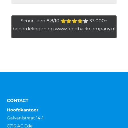
Scoort een 8.8/10
33.000+
beoordelingen op www.feedbackcompany.nl
CONTACT
Hoofdkantoor
Galvanistraat 14-1
6716 AE Ede