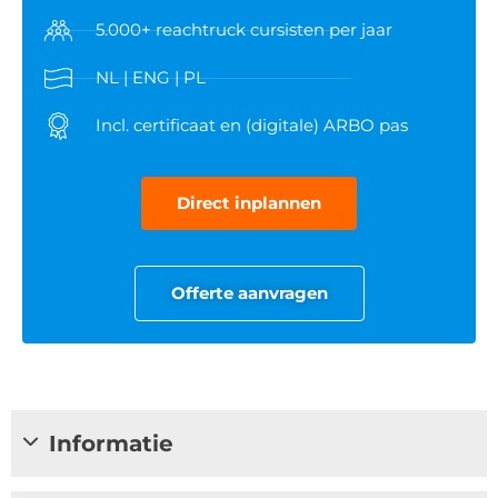
5.000+ reachtruck cursisten per jaar
NL | ENG | PL
Incl. certificaat en (digitale) ARBO pas
Direct inplannen
Offerte aanvragen
Informatie