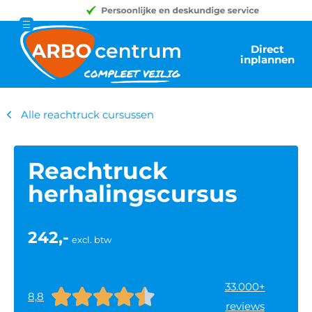
Direct
inplannen
Alle reachtruck cursussen
Reachtruck
herhalingscursus
242,-
excl. btw
33.000+





8,8
reviews