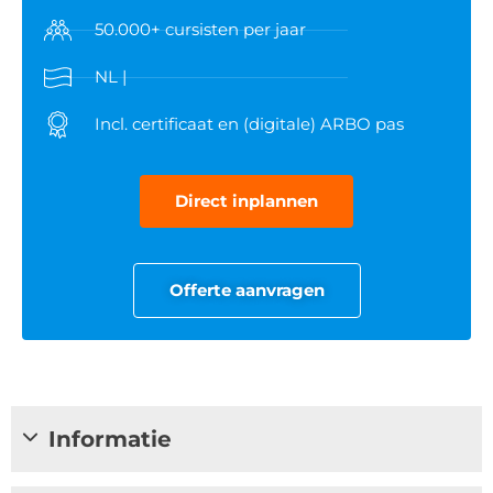
50.000+ cursisten per jaar
NL |
Incl. certificaat en (digitale) ARBO pas
Direct inplannen
Offerte aanvragen
Informatie