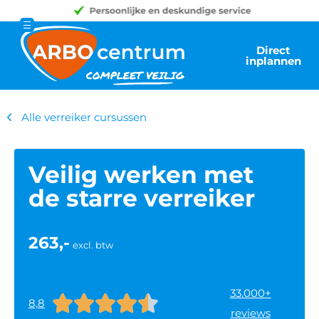
Direct
inplannen
Alle verreiker cursussen
Veilig werken met
de starre verreiker
263,-
excl. btw
33.000+





8,8
reviews