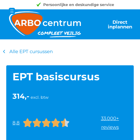
Direct
inplannen
Alle EPT cursussen
EPT basiscursus
314,-
excl. btw
33.000+





8,8
reviews