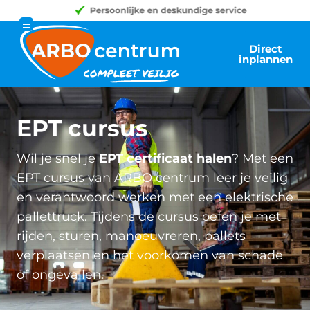
Direct
inplannen
EPT cursus
Wil je snel je
EPT certificaat halen
? Met een
EPT cursus van ARBO centrum leer je veilig
en verantwoord werken met een elektrische
pallettruck. Tijdens de cursus oefen je met
rijden, sturen, manoeuvreren, pallets
verplaatsen en het voorkomen van schade
of ongevallen.