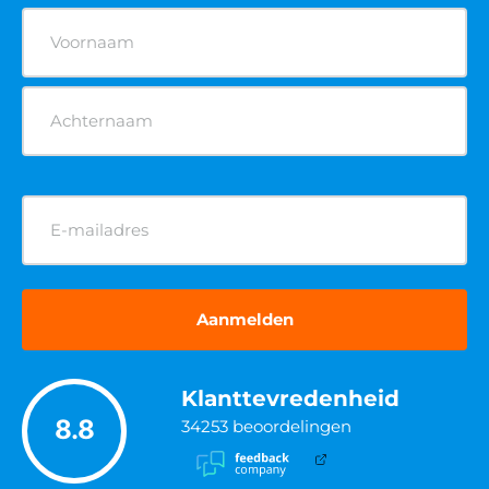
Naam
(Vereist)
E-
mailadres
(Vereist)
Klanttevredenheid
8.8
34253
beoordelingen