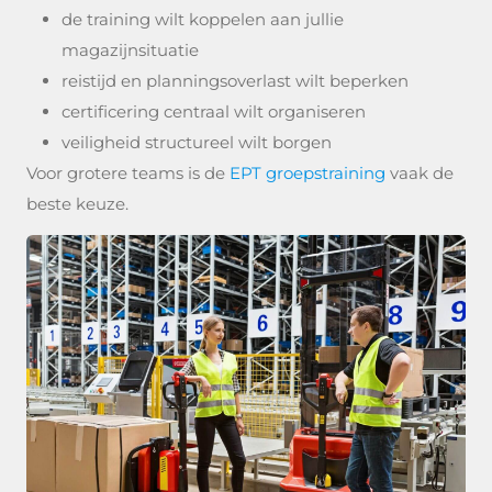
de training wilt koppelen aan jullie
magazijnsituatie
reistijd en planningsoverlast wilt beperken
certificering centraal wilt organiseren
veiligheid structureel wilt borgen
Voor grotere teams is de
EPT groepstraining
vaak de
beste keuze.