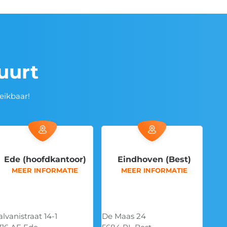
buurt
eikbaar!
Eindhoven (Best)
Eindhoven (Best)
MEER INFORMATIE
MEER INFORMATIE
e Maas 24
De Waal 44
Hoe