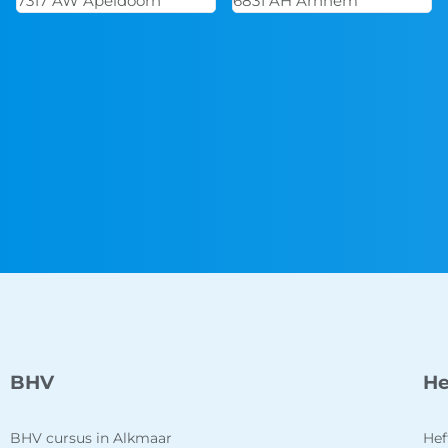
6831 AH Arnhem
4823 AG Breda
BHV
He
BHV cursus in Alkmaar
Hef