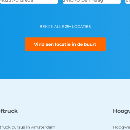
2495 AJ Den Haag
6716 AE Ede
5
BEKIJK ALLE 25+ LOCATIES
Vind een locatie in de buurt
ftruck
Hoog
truck cursus in Amsterdam
Hoogwer