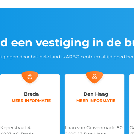
jd een vestiging in de 
tigingen door het hele land is ARBO centrum altijd goed ber
Den Haag
Ede (hoofdkantoor)
MEER INFORMATIE
MEER INFORMATIE
Laan van Gravenmade 80
Galvanistraat 14-1
D