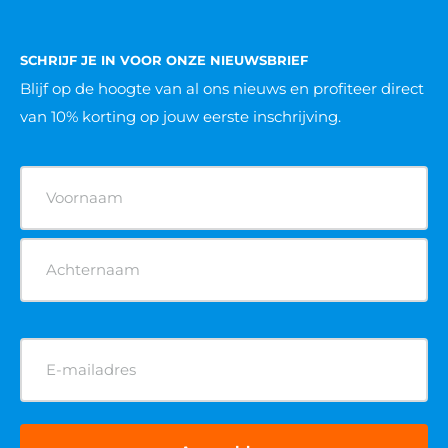
SCHRIJF JE IN VOOR ONZE NIEUWSBRIEF
Blijf op de hoogte van al ons nieuws
en profiteer direct
van 10% korting op jouw eerste inschrijving.
Naam
(Vereist)
E-
mailadres
(Vereist)