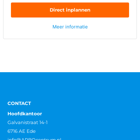
Direct inplannen
Meer informatie
CONTACT
Hoofdkantoor
Galvanistraat 14-1
6716 AE Ede
info@ARBOcentrum.nl