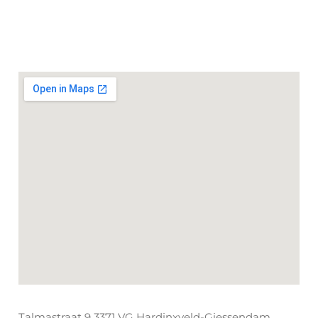
Talmastraat
9 3371 VG Hardinxveld-Giessendam