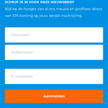
SCHRIJF JE IN VOOR ONZE NIEUWSBRIEF
Blijf op de hoogte van al ons nieuws
en profiteer direct
van 10% korting op jouw eerste inschrijving.
Naam
(Vereist)
E-
mailadres
(Vereist)