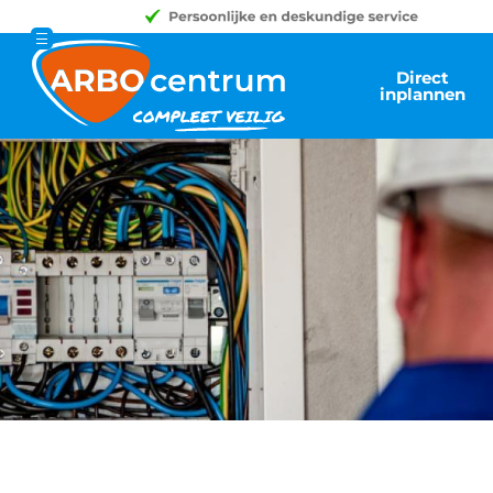
Direct
inplannen