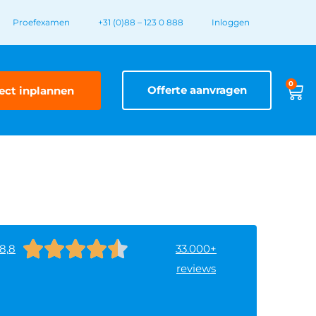
Proefexamen
+31 (0)88 – 123 0 888
Inloggen
0
Offerte aanvragen
ect inplannen





8,8
33.000+
reviews