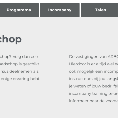
Programma
Incompany
Talen
chop
schop? Volg dan een
De vestigingen van ARBO
aadschop is geschikt
Hierdoor is er altijd wel 
ursus deelnemen als
ook mogelijk een incompa
l enige ervaring hebt
instructeurs bij jou lan
je weten of jouw bedrijf
incompany training te o
informeer naar de voorw