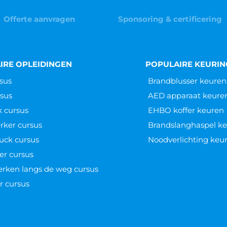
Offerte aanvragen
Sponsoring & certificering
IRE OPLEIDINGEN
POPULAIRE KEURI
sus
Brandblusser keuren
sus
AED apparaat keure
k cursus
EHBO koffer keuren
ker cursus
Brandslanghaspel k
uck cursus
Noodverlichting keu
er cursus
werken langs de weg cursus
r cursus