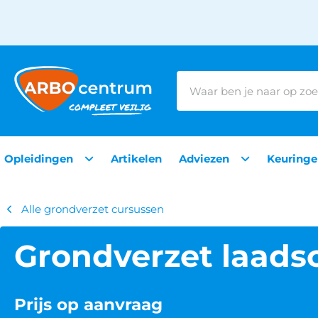
Opleidingen
Artikelen
Adviezen
Keuringe
Alle grondverzet cursussen
Grondverzet laads
Prijs op aanvraag