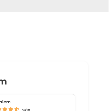
um
niem
9/10