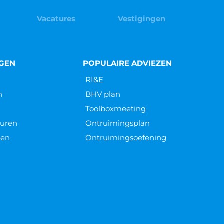
Vacatures
Vestigingen
NGEN
POPULAIRE ADVIEZEN
RI&E
n
BHV plan
Toolboxmeeting
euren
Ontruimingsplan
ren
Ontruimingsoefening