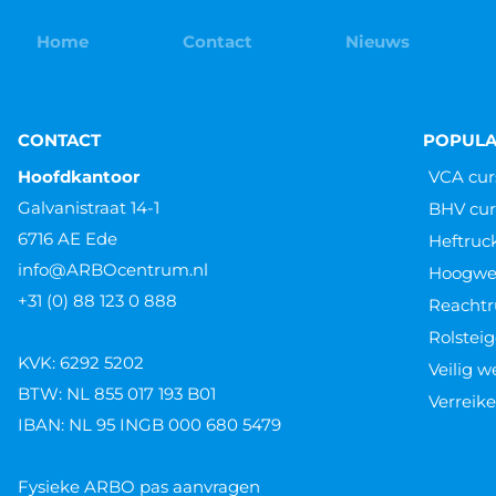
Home
Contact
Nieuws
CONTACT
POPULA
Hoofdkantoor
VCA cur
Galvanistraat 14-1
BHV cur
6716 AE Ede
Heftruc
info@ARBOcentrum.nl
Hoogwer
+31 (0) 88 123 0 888
Reachtr
Rolsteig
KVK: 6292 5202
Veilig 
BTW: NL 855 017 193 B01
Verreike
IBAN: NL 95 INGB 000 680 5479
Fysieke ARBO pas aanvragen