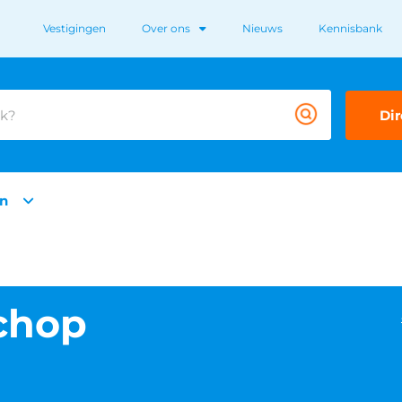
Vestigingen
Over ons
Nieuws
Kennisbank
Dir
n
chop