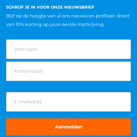
SCHRIJF JE IN VOOR ONZE NIEUWSBRIEF
Blijf op de hoogte van al ons nieuws
en profiteer direct
van 10% korting op jouw eerste inschrijving.
Naam
(Vereist)
E-
mailadres
(Vereist)