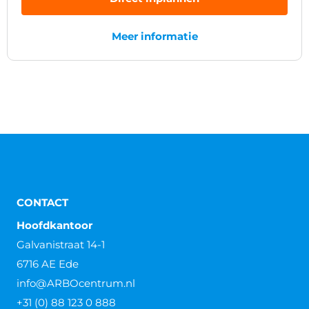
Meer informatie
CONTACT
Hoofdkantoor
Galvanistraat 14-1
6716 AE Ede
info@ARBOcentrum.nl
+31 (0) 88 123 0 888