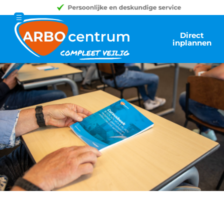
Direct
inplannen