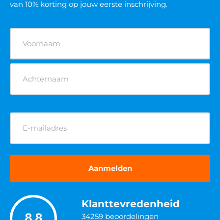
van 10% korting op jouw eerste inschrijving.
Naam
(Vereist)
E-
mailadres
(Vereist)
Klanttevredenheid
8.8
34259
beoordelingen