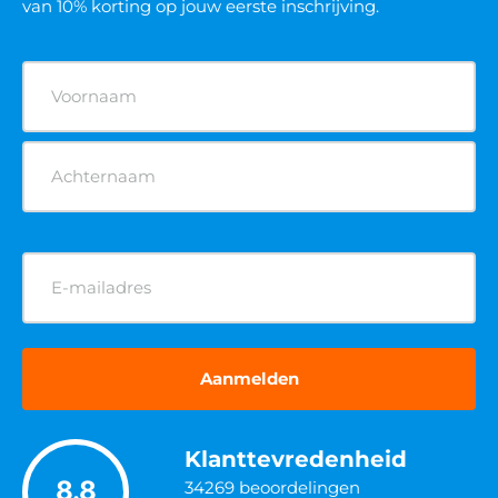
van 10% korting op jouw eerste inschrijving.
Naam
(Vereist)
E-
mailadres
(Vereist)
Klanttevredenheid
8.8
34269
beoordelingen