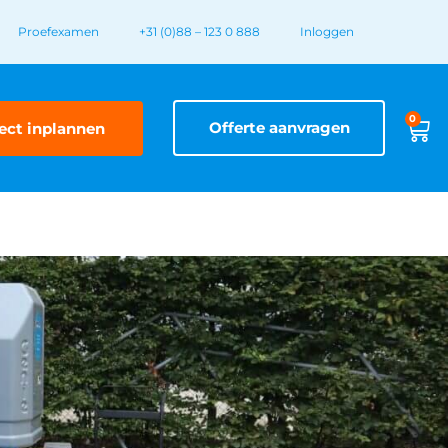
Proefexamen
+31 (0)88 – 123 0 888
Inloggen
0
Offerte aanvragen
ect inplannen