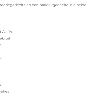
heoriegedeelte en een praktijkgedeelte, die beide
A.I. 14
ebruik
n
er
k
aties