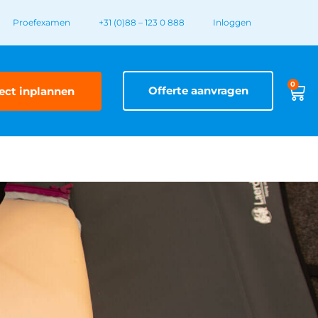
Proefexamen
+31 (0)88 – 123 0 888
Inloggen
0
Offerte aanvragen
ect inplannen