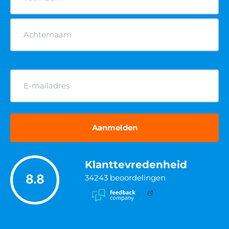
(Vereist)
E-
mailadres
(Vereist)
Klanttevredenheid
8.8
34243
beoordelingen