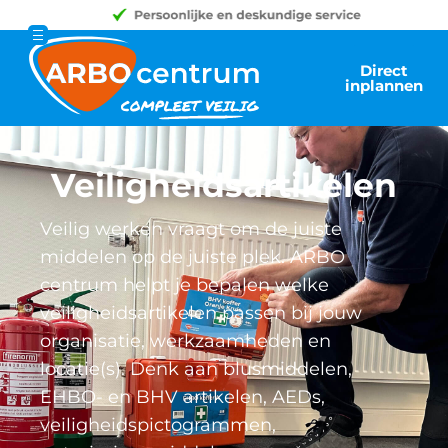
Direct
inplannen
Veiligheidsartikelen
Veilig werken vraagt om de juiste
middelen op de juiste plek. ARBO
centrum helpt je bepalen welke
veiligheidsartikelen passen bij jouw
organisatie, werkzaamheden en
locatie(s). Denk aan blusmiddelen,
EHBO- en BHV artikelen, AEDs,
veiligheidspictogrammen,