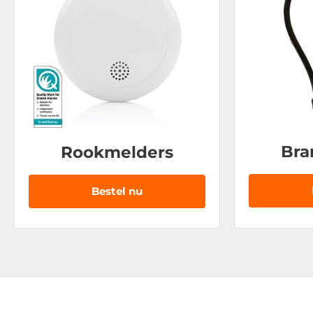
Bra
Rookmelders
Bestel nu