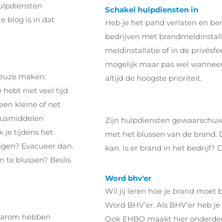
hulpdiensten
Schakel hulpdiensten in
 blog is in dat
Heb je het pand verlaten en ben 
bedrijven met brandmeldinstall
meldinstallatie of in de privésfe
mogelijk maar pas wel wanneer j
keuze maken:
altijd de hoogste prioriteit.
 hebt niet veel tijd
een kleine of net
lusmiddelen
Zijn hulpdiensten gewaarschuwd
 je tijdens het
met het blussen van de brand. Do
ijgen? Evacueer dan.
kan. Is er brand in het bedrijf? 
om te blussen? Beslis
Word bhv'er
Wil jij leren hoe je brand moet
Word BHV’er. Als BHV’er heb je
 Daarom hebben
Ook EHBO maakt hier onderdeel v