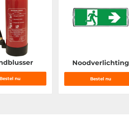
ndblusser
Noodverlichting
Bestel nu
Bestel nu