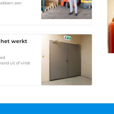
hebben: een
 het werkt
oed
and uit of vindt