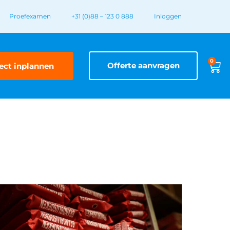
Proefexamen
+31 (0)88 – 123 0 888
Inloggen
0
Offerte aanvragen
ect inplannen