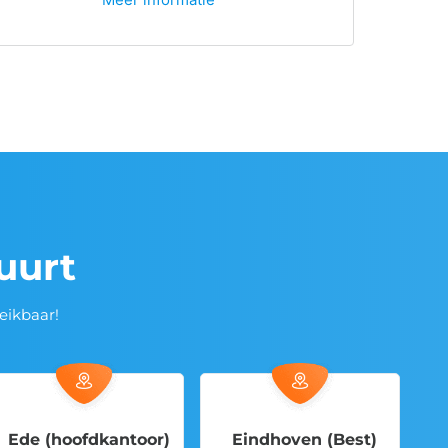
buurt
eikbaar!
(hoofdkantoor)
Eindhoven (Best)
Eindh