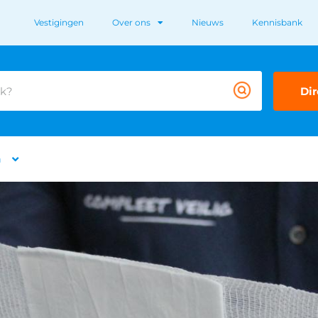
Vestigingen
Over ons
Nieuws
Kennisbank
Dir
n