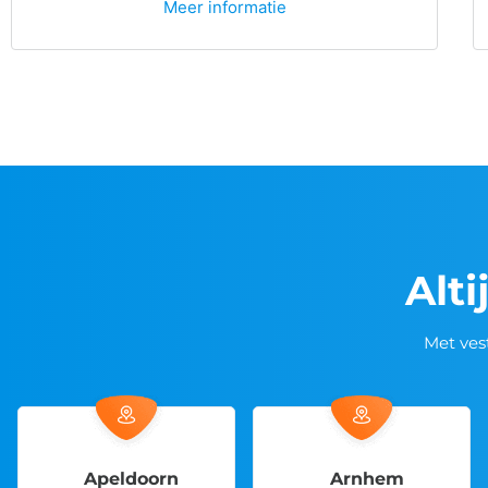
Meer informatie
Alti
Met ves
Apeldoorn
Arnhem