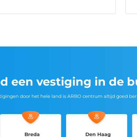
jd een vestiging in de 
tigingen door het hele land is ARBO centrum altijd goed ber
Breda
Den Haag
Ede 