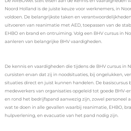
De ARBOwet stelt eisen aan de kennis en vaardigheden v
Noord Holland is de juiste keuze voor werknemers, in Noo
voldoen. De belangrijkste taken en verantwoordelijkheden 
uitvoeren van reanimatie met AED, toepassen van de stabi
EHBO en brand en ontruiming. Volg een BHV cursus in Noo
aanleren van belangrijke BHV vaardigheden.
De kennis en vaardigheden die tijdens de BHV cursus in 
cursisten ervan dat zij in noodsituaties, bij ongelukken,
situaties direct en juist kunnen handelen. De basiscursus
medewerkers van organisaties opgeleid tot goede BHV-ers. 
en rond het bedrijfspand aanwezig zijn, zowel personeel
wat te doen in alle gevallen waarbij reanimatie, EHBO, b
hulpverlening, en evacuatie van het pand nodig zijn.