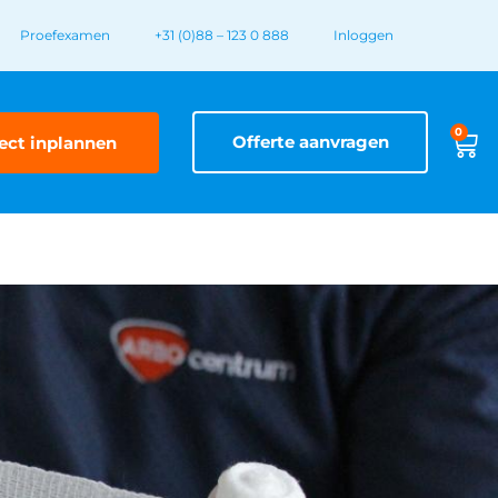
Proefexamen
+31 (0)88 – 123 0 888
Inloggen
0
Offerte aanvragen
ect inplannen