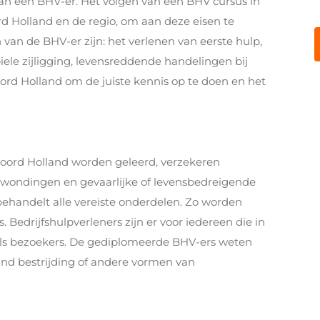
an een BHV-er. Het volgen van een BHV cursus in
rd Holland en de regio, om aan deze eisen te
van de BHV-er zijn: het verlenen van eerste hulp,
ele zijligging, levensreddende handelingen bij
rd Holland om de juiste kennis op te doen en het
Noord Holland worden geleerd, verzekeren
 verwondingen en gevaarlijke of levensbedreigende
 behandelt alle vereiste onderdelen. Zo worden
Bedrijfshulpverleners zijn er voor iedereen die in
 als bezoekers. De gediplomeerde BHV-ers weten
rand bestrijding of andere vormen van