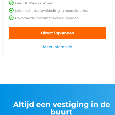
Leer BHV'ers aansturen
Leiderschapsontwikkeling in noodsituaties
Gevorderde coördinatievaardigheden
Direct inplannen
Meer informatie
Altijd een vestiging in de
buurt