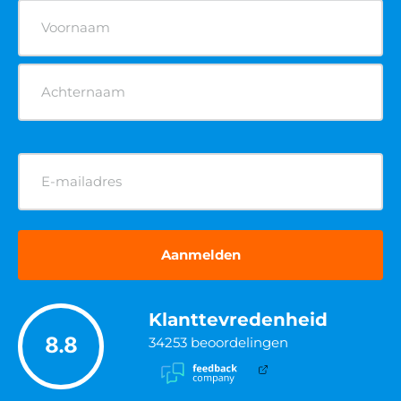
Naam
(Vereist)
E-
mailadres
(Vereist)
Klanttevredenheid
8.8
34253
beoordelingen