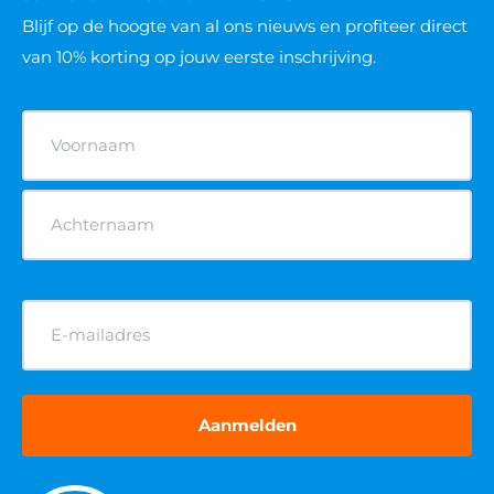
Blijf op de hoogte van al ons nieuws
en profiteer direct
van 10% korting op jouw eerste inschrijving.
Naam
(Vereist)
E-
mailadres
(Vereist)