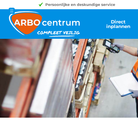
Direct
inplannen