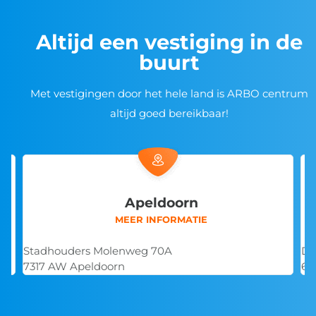
Altijd een vestiging in de
buurt
Met vestigingen door het hele land is ARBO centrum
altijd goed bereikbaar!
Apeldoorn
MEER INFORMATIE
Stadhouders Molenweg 70A
De
7317 AW Apeldoorn
68