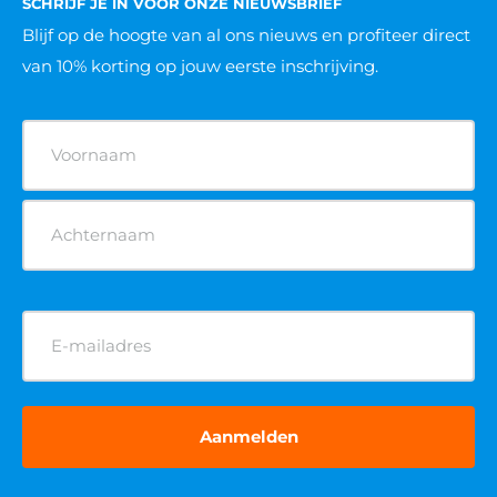
SCHRIJF JE IN VOOR ONZE NIEUWSBRIEF
Blijf op de hoogte van al ons nieuws
en profiteer direct
van 10% korting op jouw eerste inschrijving.
Naam
(Vereist)
E-
mailadres
(Vereist)