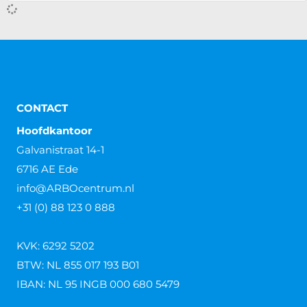
In welke talen kan een VCA cursus
worden gevolgd?
In welke talen kan een VCA cursus worden gevolgd?
VCA staat voor: Veiligheid, gezondheid, milieu
Checklist Aannemers. Veiligheid staat voorop. Voor
iedereen. En bij veilig
Lees verder »
In welke talen kan een VCA examen
worden gedaan?
In welke talen kan een VCA examen worden gedaan?
VCA is verplicht in heel veel verschillende sectoren en
beroepen. Deze verplichting geldt voor iedereen, dus