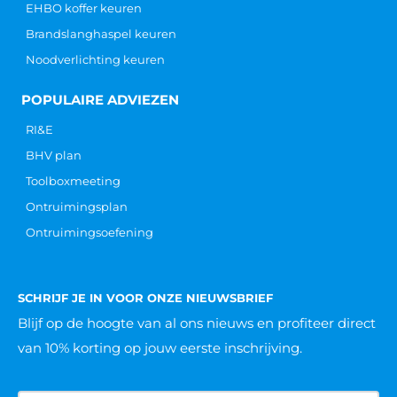
Galvanistraat 14-1
6716 AE Ede
info@ARBOcentrum.nl
+31 (0) 88 123 0 888
KVK: 6292 5202
BTW: NL 855 017 193 B01
IBAN: NL 95 INGB 000 680 5479
Fysieke ARBO pas aanvragen
POPULAIRE OPLEIDINGEN
VCA cursus
BHV cursus
Heftruck cursus
Hoogwerker cursus