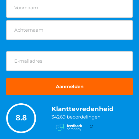
Reachtruck cursus
Rolsteiger cursus
Veilig werken langs de weg cursus
Verreiker cursus
POPULAIRE KEURINGEN
Brandblusser keuren
AED apparaat keuren
EHBO koffer keuren
Brandslanghaspel keuren
Noodverlichting keuren
POPULAIRE ADVIEZEN
RI&E
BHV plan
Toolboxmeeting