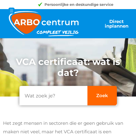
Direct
inplannen
VCA certificaat: wat is
dat?
Het zegt mensen in sectoren die er geen gebruik van
maken niet veel, maar het VCA certificaat is een