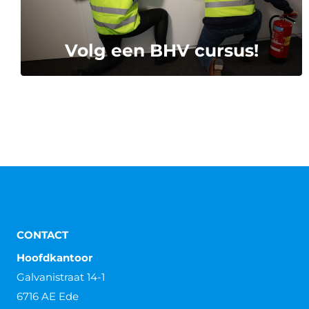
Volg een BHV cursus!
CONTACT
Hoofdkantoor
Galvanistraat 14-1
6716 AE Ede