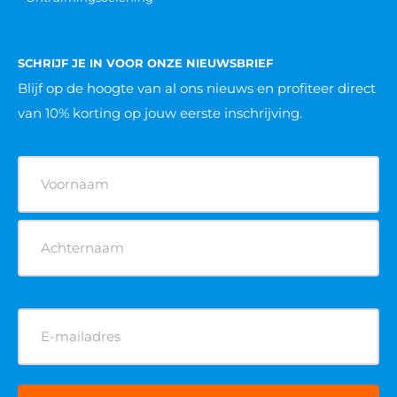
SCHRIJF JE IN VOOR ONZE NIEUWSBRIEF
Blijf op de hoogte van al ons nieuws
en profiteer direct
van 10% korting op jouw eerste inschrijving.
Naam
(Vereist)
E-
mailadres
(Vereist)