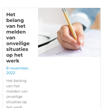
Het
belang
van het
melden
van
onveilige
situaties
op het
werk
8 november,
2022
Het belang
van het
melden van
onveilige
situaties op
het werk