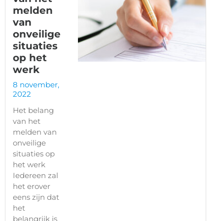
melden
van
onveilige
situaties
op het
werk
8 november,
2022
Het belang
van het
melden van
onveilige
situaties op
het werk
Iedereen zal
het erover
eens zijn dat
het
belangrijk is