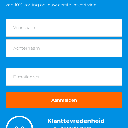
van 10% korting op jouw eerste inschrijving.
Naam
(Vereist)
E-
mailadres
(Vereist)
Klanttevredenheid