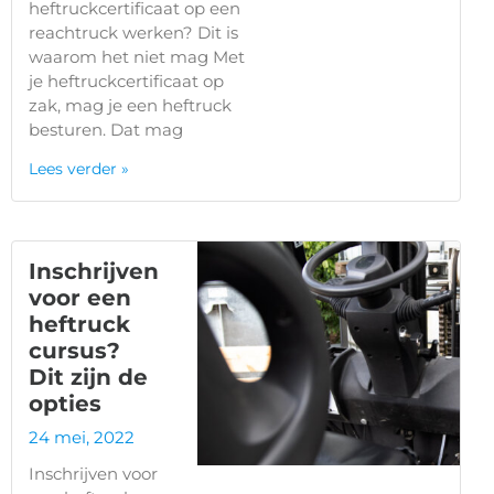
heftruckcertificaat op een
reachtruck werken? Dit is
waarom het niet mag Met
je heftruckcertificaat op
zak, mag je een heftruck
besturen. Dat mag
Lees verder »
Inschrijven
voor een
heftruck
cursus?
Dit zijn de
opties
24 mei, 2022
Inschrijven voor