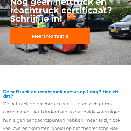
Nog geen heftruck en
reachtruck certificaat?
Schrijf je in!
Meer informatie
De heftruck en reachtruck cursus op 1 dag? Hoe zit
dat?
De heftruck en reachtruck cursus laten zich prima
combineren. Het is inderdaad zo dat beide voertuigen
hun eigen aandachtspunten hebben, maar er zijn ook
veel overeenkomsten. Vooral op het theoretische vlak.