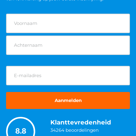
Naam
(Vereist)
E-
mailadres
(Vereist)
Klanttevredenheid
8.8
34264
beoordelingen