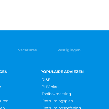
Vacatures
Vestigingen
NGEN
POPULAIRE ADVIEZEN
RI&E
n
BHV plan
Toolboxmeeting
euren
Ontruimingsplan
ren
Ontruimingsoefening