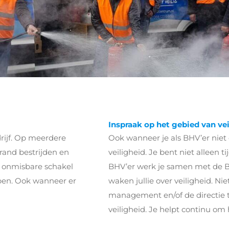
Inspraak op het gebied van ve
rijf. Op meerdere
Ook wanneer je als BHV’er niet d
rand bestrijden en
veiligheid. Je bent niet alleen t
n onmisbare schakel
BHV’er werk je samen met de B
bben. Ook wanneer er
waken jullie over veiligheid. Ni
management en/of de directie t
veiligheid. Je helpt continu om 