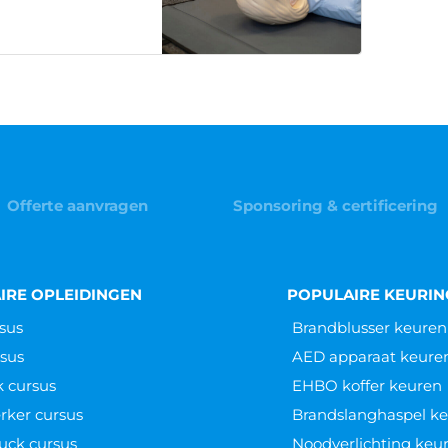
Offerte aanvragen
Sponsoring & certificering
IRE OPLEIDINGEN
POPULAIRE KEURI
sus
Brandblusser keuren
sus
AED apparaat keure
k cursus
EHBO koffer keuren
ker cursus
Brandslanghaspel k
uck cursus
Noodverlichting keu