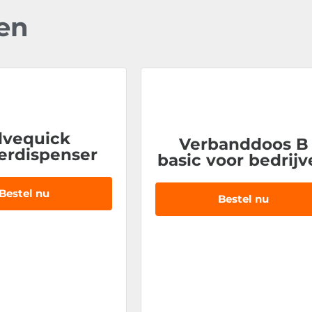
en
lvequick
Verbanddoos B
terdispenser
basic voor bedrij
Bestel nu
Bestel nu