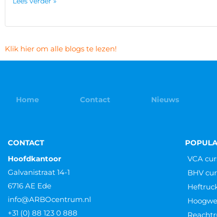
Lees verder »
Klik hier om alle blogs te lezen!
Home
Contact
Nieuws
CONTACT
POPULA
Hoofdkantoor
VCA cur
Galvanistraat 14-1
BHV cur
6716 AE Ede
Heftruc
info@ARBOcentrum.nl
Hoogwer
+31 (0) 88 123 0 888
Reachtr