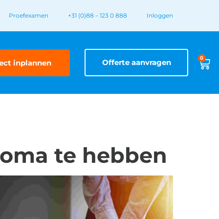
Proefexamen
+31 (0)88 – 123 0 888
Inloggen
0
Offerte aanvragen
ect inplannen
loma te hebben