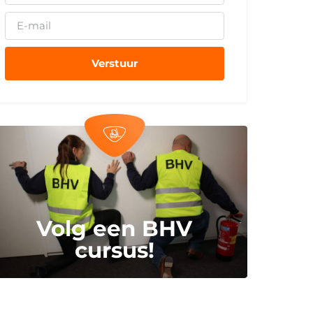
Verstuur
Volg een BHV
cursus!