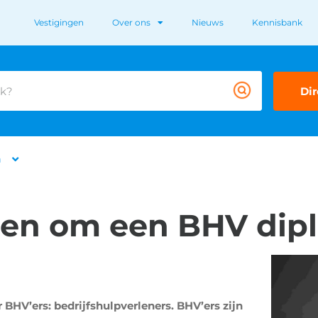
Vestigingen
Over ons
Nieuws
Kennisbank
Dir
n
enen om een BHV dip
BHV’ers: bedrijfshulpverleners. BHV’ers zijn