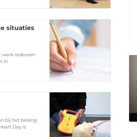
e situaties
t werk Iedereen
n in
n bij het belang
Heart Day is