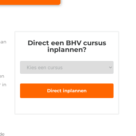
aan
Direct een BHV cursus
inplannen?
BHV
*
en
 in
de