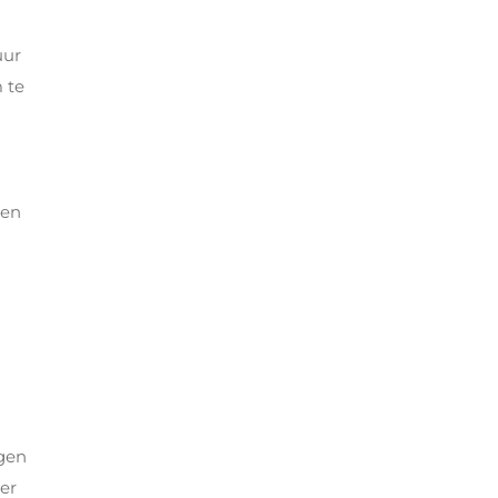
uur
 te
een
egen
er