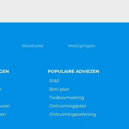
Vacatures
Vestigingen
NGEN
POPULAIRE ADVIEZEN
RI&E
n
BHV plan
Toolboxmeeting
euren
Ontruimingsplan
ren
Ontruimingsoefening