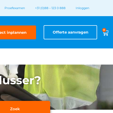
Proefexamen
+31 (0)88 – 123 0 888
Inloggen
0
Offerte aanvragen
ect inplannen
lusser?