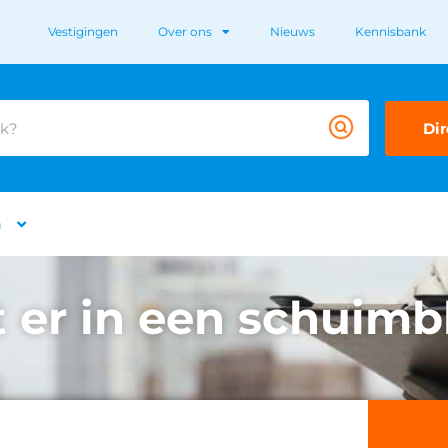
Vestigingen
Over ons
Nieuws
Kennisbank
Dir
n
t er in een schuimb