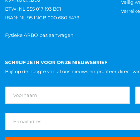
KVK: 6292 5202
Veilig 
BTW: NL 855 017 193 B01
Verreike
IBAN: NL 95 INGB 000 680 5479
Fysieke ARBO pas aanvragen
SCHRIJF JE IN VOOR ONZE NIEUWSBRIEF
Blijf op de hoogte van al ons nieuws
en profiteer direct va
Naam
(Vereist)
E-
mailadres
(Vereist)