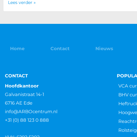
Lees verder »
Home
Contact
Nieuws
CONTACT
POPULA
Hoofdkantoor
VCA cur
Galvanistraat 14-1
BHV cur
6716 AE Ede
Heftruc
info@ARBOcentrum.nl
Hoogwer
+31 (0) 88 123 0 888
Reachtr
Rolsteig