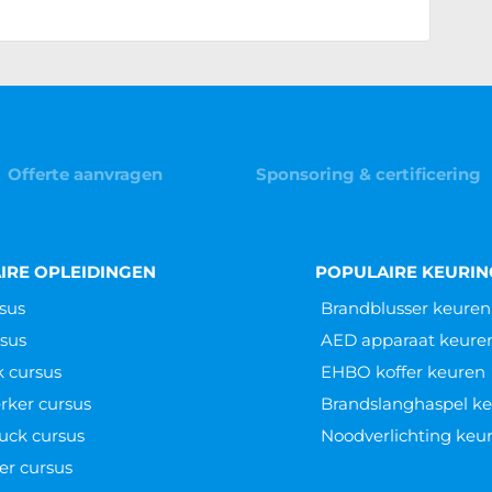
Offerte aanvragen
Sponsoring & certificering
IRE OPLEIDINGEN
POPULAIRE KEURI
sus
Brandblusser keuren
sus
AED apparaat keure
k cursus
EHBO koffer keuren
ker cursus
Brandslanghaspel k
uck cursus
Noodverlichting keu
er cursus