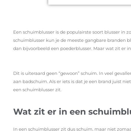
Een schuimblusser is de populairste soort blusser in z
schuimblusser kun je de meeste gangbare branden b
dan bijvoorbeeld een poederblusser. Maar wat zit er 
Dit is uiteraard geen “gewoon” schuim. In veel gevall
aan badschuim. Als er iets is dat je een brand juist nie
een schuimblusser zit.
Wat zit er in een schuimb
In een schuimblusser zit dus schuim, maar niet zoma