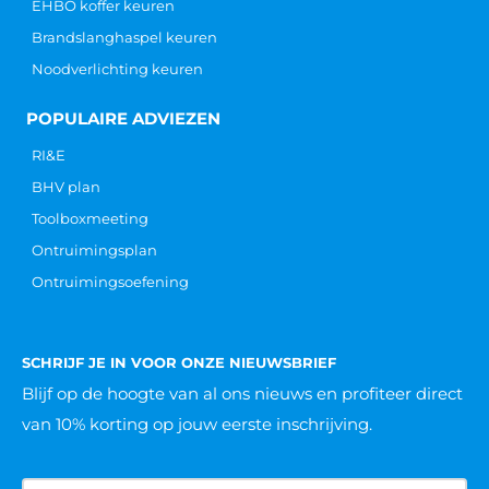
CONTACT
Hoofdkantoor
Galvanistraat 14-1
6716 AE Ede
info@ARBOcentrum.nl
+31 (0) 88 123 0 888
KVK: 6292 5202
BTW: NL 855 017 193 B01
IBAN: NL 95 INGB 000 680 5479
Fysieke ARBO pas aanvragen
POPULAIRE OPLEIDINGEN
VCA cursus
BHV cursus