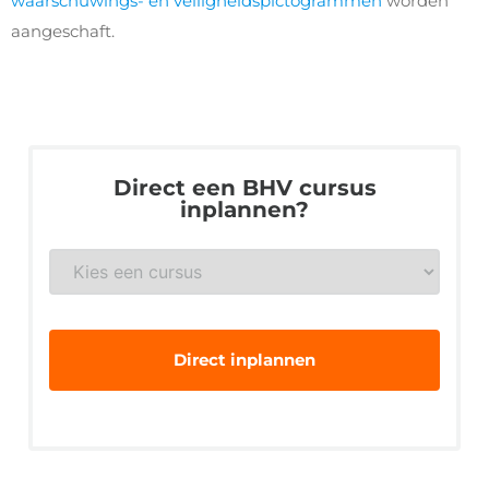
waarschuwings- en veiligheidspictogrammen
worden
aangeschaft.
Direct een BHV cursus
inplannen?
BHV
*