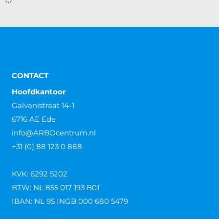
Wat is het verschil tussen een
ontruimingsplan en een
bedrijfsnoodplan?
Wat is het verschil tussen een ontruimingsplan en een
bedrijfsnoodplan? Wat is het verschil tussen een
ontruimingsplan en een bedrijfsnoodplan? Om het
eenvoudig uit te
Lees verder »
Ontruimingsplattegrond
Ontruimingsplattegrond Een ontruimingsplattegrond
is één van de belangrijkste voorzieningen bij een
calamiteit. Wanneer er een ontruiming plaats dient te
vinden, is het van cruciaal belang