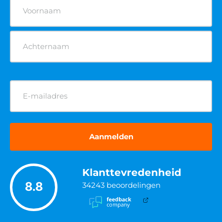
Heftruck cursus
Hoogwerker cursus
Reachtruck cursus
Rolsteiger cursus
Veilig werken langs de weg cursus
Verreiker cursus
POPULAIRE KEURINGEN
Brandblusser keuren
AED apparaat keuren
EHBO koffer keuren
Brandslanghaspel keuren
Noodverlichting keuren
POPULAIRE ADVIEZEN
RI&E