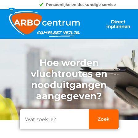
Direct
inplannen
Hoe worden
vluchtroutes en
nooduitgangen
aangegeven?