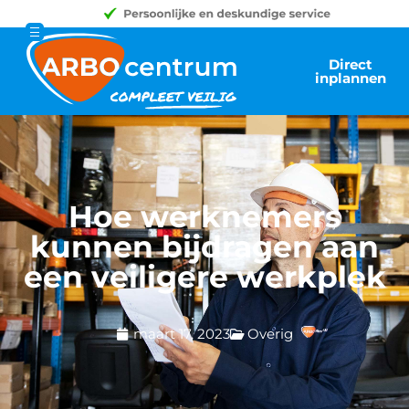
Direct
inplannen
Hoe werknemers
kunnen bijdragen aan
een veiligere werkplek
maart 17, 2023
Overig