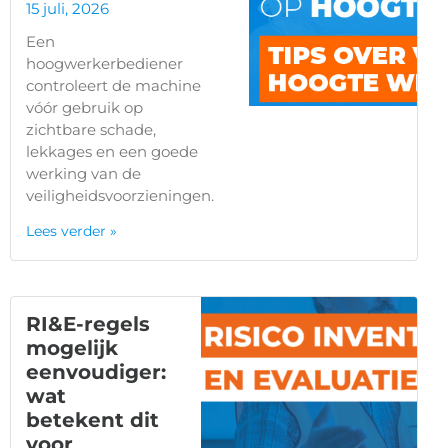
15 juli, 2026
Een
hoogwerkerbediener
controleert de machine
vóór gebruik op
zichtbare schade,
lekkages en een goede
werking van de
veiligheidsvoorzieningen.
Lees verder »
RI&E-regels
mogelijk
eenvoudiger:
wat
betekent dit
voor