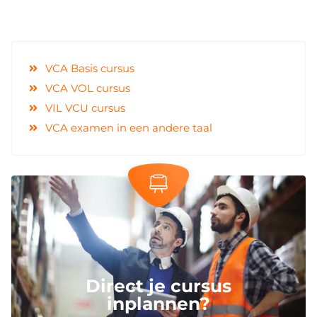
VCA Basis cursus
VCA VOL cursus
VIL VCU cursus
VCA examen in een andere taal
Direct je cursus
inplannen?