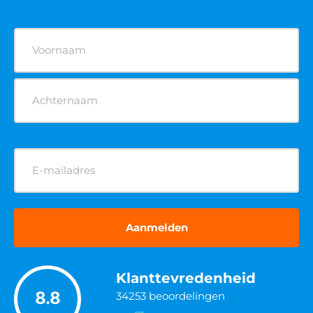
Naam
(Vereist)
E-
mailadres
(Vereist)
Klanttevredenheid
8.8
34253
beoordelingen