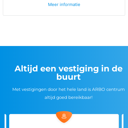
Meer informatie
Altijd een vestiging in de
buurt
Met vestigingen door het hele land is ARBO centrum
altijd goed bereikbaar!