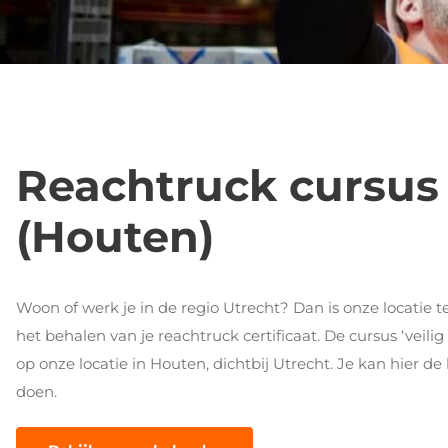
Reachtruck cursus 
(Houten)
Woon of werk je in de regio Utrecht? Dan is onze locatie t
het behalen van je reachtruck certificaat. De cursus ‘vei
op onze locatie in Houten, dichtbij Utrecht. Je kan hier d
doen.