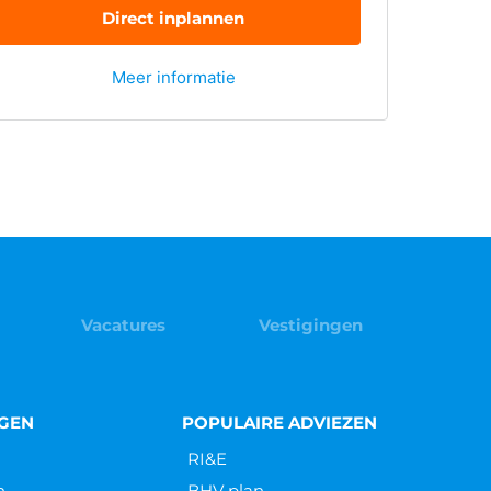
Direct inplannen
Meer informatie
Vacatures
Vestigingen
NGEN
POPULAIRE ADVIEZEN
RI&E
n
BHV plan