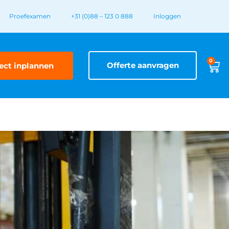
Proefexamen
+31 (0)88 – 123 0 888
Inloggen
0
Offerte aanvragen
ect inplannen