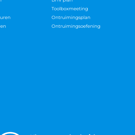
Toolboxmeeting
euren
Ontruimingsplan
ren
Ontruimingsoefening