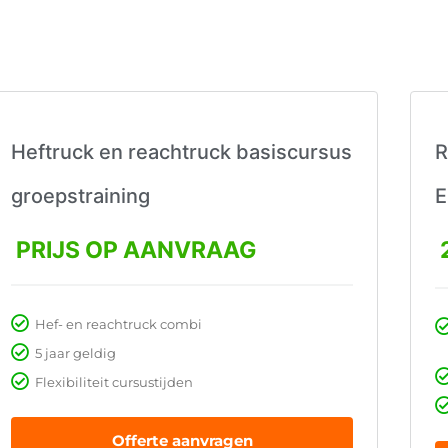
Heftruck en reachtruck basiscursus
R
groepstraining
E
PRIJS OP AANVRAAG
Hef- en reachtruck combi
5 jaar geldig
Flexibiliteit cursustijden
Offerte aanvragen