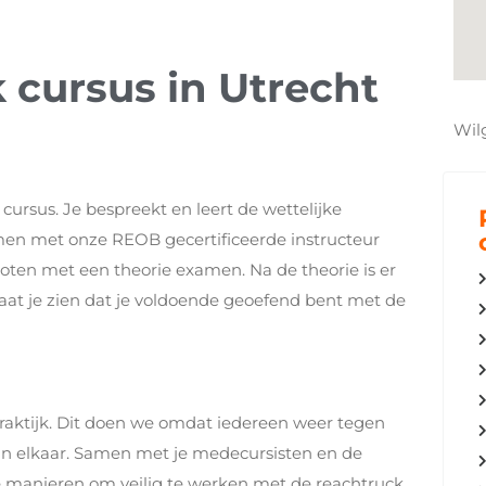
 cursus in Utrecht
Wil
cursus. Je bespreekt en leert de wettelijke
en met onze REOB gecertificeerde instructeur
loten met een theorie examen. Na de theorie is er
laat je zien dat je voldoende geoefend bent met de
praktijk. Dit doen we omdat iedereen weer tegen
 van elkaar. Samen met je medecursisten en de
re manieren om veilig te werken met de reachtruck.