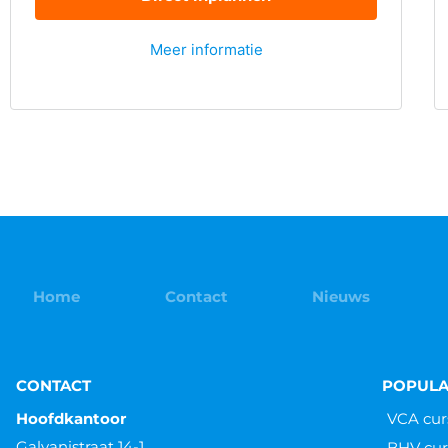
Meer informatie
Home
Contact
Nieuws
CONTACT
POPULA
Hoofdkantoor
VCA cur
Galvanistraat 14-1
BHV cur