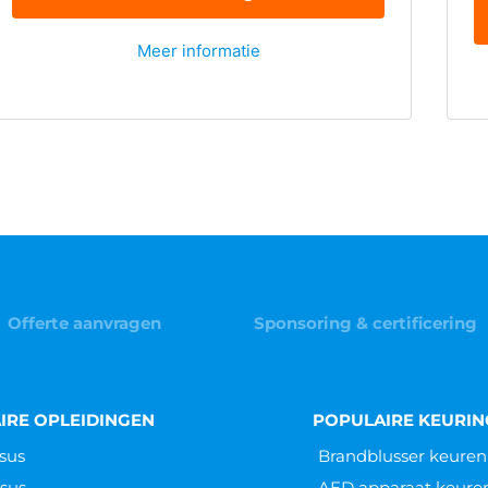
Meer informatie
Offerte aanvragen
Sponsoring & certificering
IRE OPLEIDINGEN
POPULAIRE KEURI
sus
Brandblusser keuren
sus
AED apparaat keure