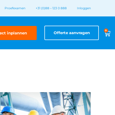
Proefexamen
+31 (0)88 – 123 0 888
Inloggen
0
Offerte aanvragen
ect inplannen