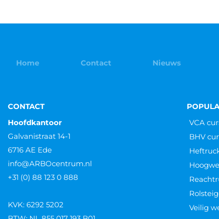
Home
Contact
Nieuws
CONTACT
POPULA
Hoofdkantoor
VCA cur
Galvanistraat 14-1
BHV cur
6716 AE Ede
Heftruc
info@ARBOcentrum.nl
Hoogwer
+31 (0) 88 123 0 888
Reachtr
Rolsteig
KVK: 6292 5202
Veilig 
BTW: NL 855 017 193 B01