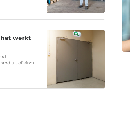
 het werkt
oed
and uit of vindt