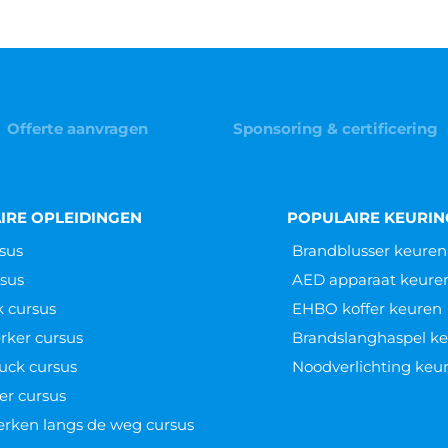
Offerte aanvragen
Sponsoring & certificering
IRE OPLEIDINGEN
POPULAIRE KEURI
sus
Brandblusser keuren
sus
AED apparaat keure
k cursus
EHBO koffer keuren
ker cursus
Brandslanghaspel k
uck cursus
Noodverlichting keu
er cursus
werken langs de weg cursus