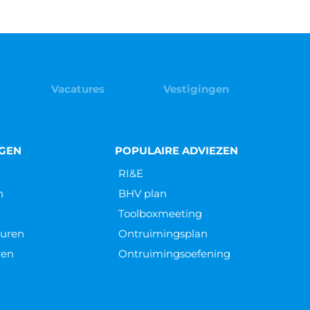
Vacatures
Vestigingen
NGEN
POPULAIRE ADVIEZEN
RI&E
n
BHV plan
Toolboxmeeting
euren
Ontruimingsplan
ren
Ontruimingsoefening