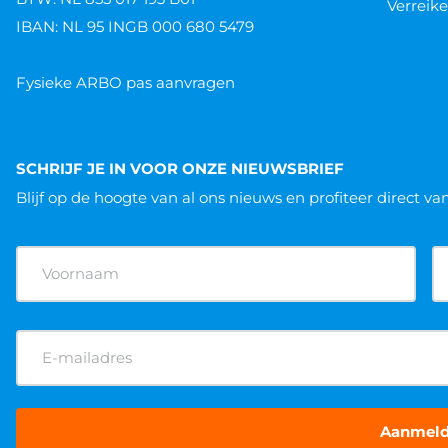
Verreike
IBAN: NL 95 INGB 000 680 5479
Fysieke ARBO pas aanvragen
SCHRIJF JE IN VOOR ONZE NIEUWSBRIEF
Blijf op de hoogte van al ons nieuws
en profiteer direct va
Naam
(Vereist)
E-
mailadres
(Vereist)