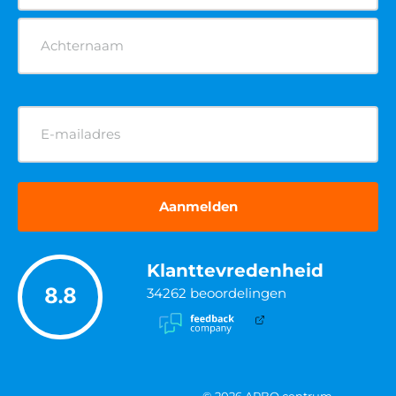
E-
mailadres
(Vereist)
Klanttevredenheid
8.8
34262
beoordelingen
© 2026 ARBO centrum