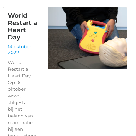
World
Restart a
Heart
Day
14 oktober,
2022
World
Restart a
Heart Day
Op 16
oktober
wordt
stilgestaan
bij het
belang van
reanimatie
bij een
hartstilstand.