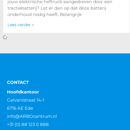
jouw elektrische heftruck aangedreven door een
tractiebatterij? Let er dan op dat deze batterij
onderhoud nodig heeft. Belangrijk
Lees verder »
Wie mag een heftruck keuren?
Wie mag een heftruck keuren? Heb je een bedrijf en
gebruik je heftrucks? Dan ben je wettelijk verplicht elk
jaar je heftruck(s) te laten keuren.
Lees verder »
Is een Pools heftruckcertificaat
geldig in Nederland?
Is een Pools heftruckcertificaat geldig in Nederland?