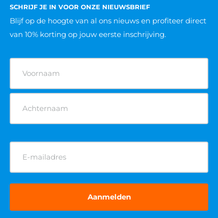
VCA cursus
BHV cursus
Heftruck cursus
Hoogwerker cursus
Reachtruck cursus
Rolsteiger cursus
Veilig werken langs de weg cursus
Verreiker cursus
POPULAIRE KEURINGEN
Brandblusser keuren
AED apparaat keuren
EHBO koffer keuren
Brandslanghaspel keuren
Noodverlichting keuren