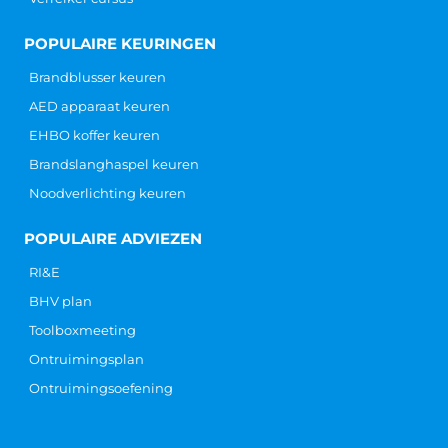
CONTACT
Hoofdkantoor
Galvanistraat 14-1
6716 AE Ede
info@ARBOcentrum.nl
+31 (0) 88 123 0 888
KVK: 6292 5202
BTW: NL 855 017 193 B01
IBAN: NL 95 INGB 000 680 5479
Fysieke ARBO pas aanvragen
POPULAIRE OPLEIDINGEN