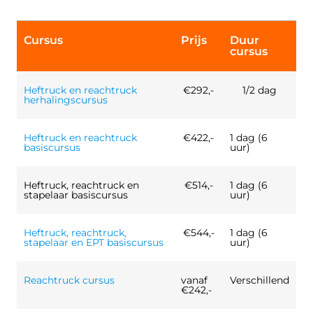
Cursus
Prijs
Duur
cursus
Heftruck en reachtruck
€292,-
1/2 dag
herhalingscursus
Heftruck en reachtruck
€422,-
1 dag (6
basiscursus
uur)
Heftruck, reachtruck en
€514,-
1 dag (6
stapelaar basiscursus
uur)
Heftruck, reachtruck,
€544,-
1 dag (6
stapelaar en EPT basiscursus
uur)
Reachtruck cursus
vanaf
Verschillend
€242,-