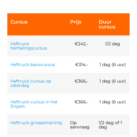
Cursus
Prijs
Duur
cursus
Heftruck
€242,-
1/2 dag
herhalingscursus
Heftruck basiscursus
€314,-
1 dag (6 uur)
Heftruck cursus op
€366,-
1 dag (6 uur)
zaterdag
Heftruck cursus in het
€366,-
1 dag (6 uur)
Engels
Heftruck groepstraining
Op
1/2 dag of 1
aanvraag
dag