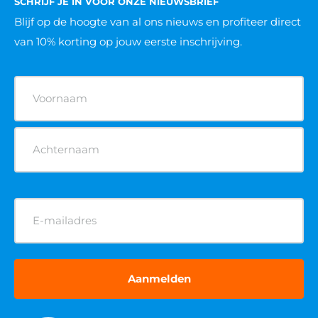
SCHRIJF JE IN VOOR ONZE NIEUWSBRIEF
Blijf op de hoogte van al ons nieuws
en profiteer direct
van 10% korting op jouw eerste inschrijving.
Naam
(Vereist)
E-
mailadres
(Vereist)