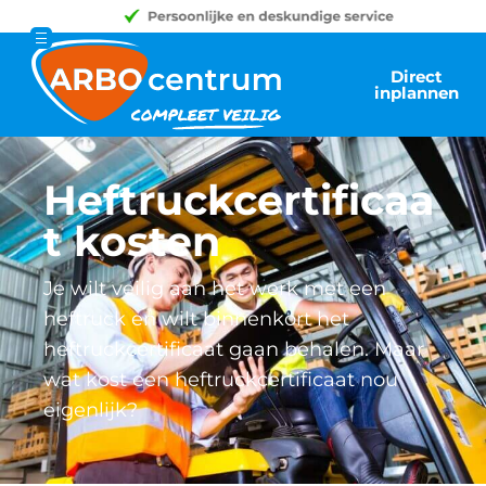
Direct
inplannen
Heftruckcertificaa
t kosten
Je wilt veilig aan het werk met een
heftruck en wilt binnenkort het
heftruckcertificaat gaan behalen. Maar
wat kost een heftruckcertificaat nou
eigenlijk?