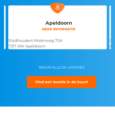
Arnhem
MEER INFORMATIE
De Overmaat 30
Ko
6831 AH Arnhem
48
BEKIJK ALLE 25+ LOCATIES
Vind een locatie in de buurt