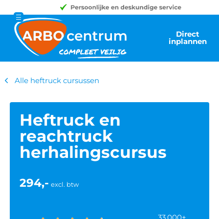
Direct
inplannen
Alle heftruck cursussen
Heftruck en
reachtruck
herhalingscursus
294,-
excl. btw
33.000+