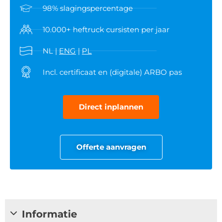
98% slagingspercentage
10.000+ heftruck cursisten per jaar
NL |
ENG
|
PL
Incl. certificaat en (digitale) ARBO pas
Direct inplannen
Offerte aanvragen
Informatie