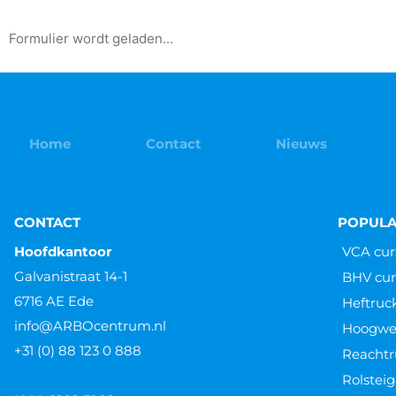
Formulier wordt geladen...
Home
Contact
Nieuws
CONTACT
POPULA
Hoofdkantoor
VCA cur
Galvanistraat 14-1
BHV cur
6716 AE Ede
Heftruc
info@ARBOcentrum.nl
Hoogwer
+31 (0) 88 123 0 888
Reachtr
Rolsteig