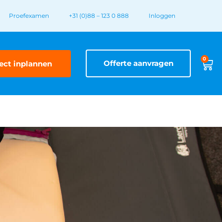
Proefexamen
+31 (0)88 – 123 0 888
Inloggen
0
Offerte aanvragen
ect inplannen