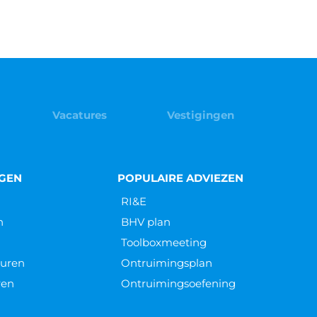
Vacatures
Vestigingen
NGEN
POPULAIRE ADVIEZEN
RI&E
n
BHV plan
Toolboxmeeting
euren
Ontruimingsplan
ren
Ontruimingsoefening