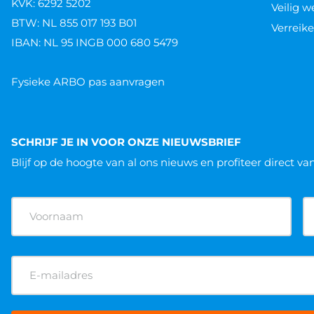
KVK: 6292 5202
Veilig 
BTW: NL 855 017 193 B01
Verreike
IBAN: NL 95 INGB 000 680 5479
Fysieke ARBO pas aanvragen
SCHRIJF JE IN VOOR ONZE NIEUWSBRIEF
Blijf op de hoogte van al ons nieuws
en profiteer direct va
Naam
(Vereist)
E-
mailadres
(Vereist)