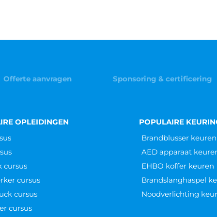
Offerte aanvragen
Sponsoring & certificering
IRE OPLEIDINGEN
POPULAIRE KEURI
sus
Brandblusser keuren
sus
AED apparaat keure
k cursus
EHBO koffer keuren
ker cursus
Brandslanghaspel k
uck cursus
Noodverlichting keu
er cursus