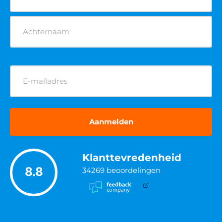
(Vereist)
E-
mailadres
(Vereist)
Klanttevredenheid
8.8
34269
beoordelingen