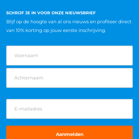
SCHRIJF JE IN VOOR ONZE NIEUWSBRIEF
Blijf op de hoogte van al ons nieuws
en profiteer direct
van 10% korting op jouw eerste inschrijving.
Naam
(Vereist)
E-
mailadres
(Vereist)