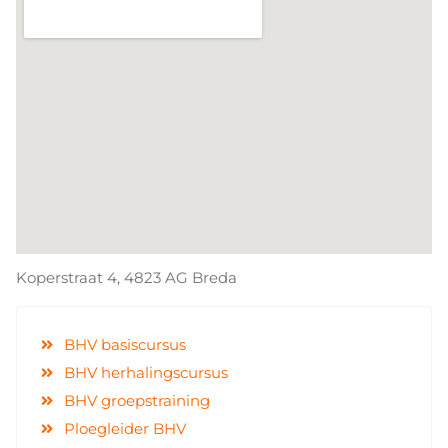
Koperstraat 4, 4823 AG Breda
BHV basiscursus
BHV herhalingscursus
BHV groepstraining
Ploegleider BHV