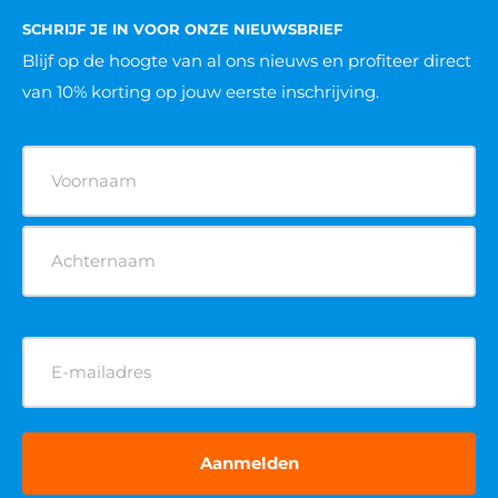
SCHRIJF JE IN VOOR ONZE NIEUWSBRIEF
Blijf op de hoogte van al ons nieuws
en profiteer direct
van 10% korting op jouw eerste inschrijving.
Naam
(Vereist)
E-
mailadres
(Vereist)