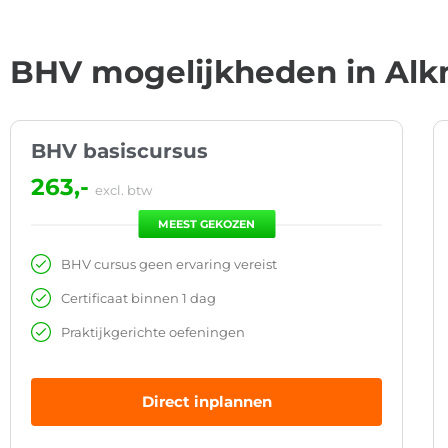
BHV mogelijkheden in Al
BHV basiscursus
263,-
excl. btw
MEEST GEKOZEN
BHV cursus geen ervaring vereist
Certificaat binnen 1 dag
Praktijkgerichte oefeningen
Direct inplannen