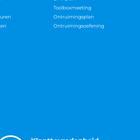
Toolboxmeeting
euren
Ontruimingsplan
ren
Ontruimingsoefening