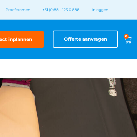
Proefexamen
+31 (0)88 – 123 0 888
Inloggen
0
Offerte aanvragen
ect inplannen