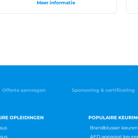
Meer informatie
Offerte aanvragen
Sponsoring & certificering
IRE OPLEIDINGEN
POPULAIRE KEURI
sus
Brandblusser keuren
sus
AED apparaat keure